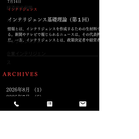
7月14日
経済安全保障
インテリジェンス
インテリジェンス基礎理論（第１回）
カウンターインテリ
ジェンス
情報とは、インテリジェンスを作成するための生材料であ
る。新聞やテレビで報じられるニュースは、その代表例
だ。一方、インテリジェンスとは、政策決定者や経営者な
インテリジェンス
どの意思決定者に役立つよう、情報を専門的に処理・分析
して得られた知識である。 AI、半導体、量子技術、バイ
企業インテリジェン
オなどの先端技術や、個人・産業データを扱う企業にとっ
ス
ても不可欠な経営課題である。グローバルな競争や地政学
リスクの高まりに伴い、技術流出は企業の存続を左右する
ARCHIVES
だけでなく、国
2026年8月
（1）
1件の記事
2026年7月
（6）
6件の記事
2026年6月
（1）
1件の記事
2026年1月
（1）
1件の記事
2025年8月
（2）
2件の記事