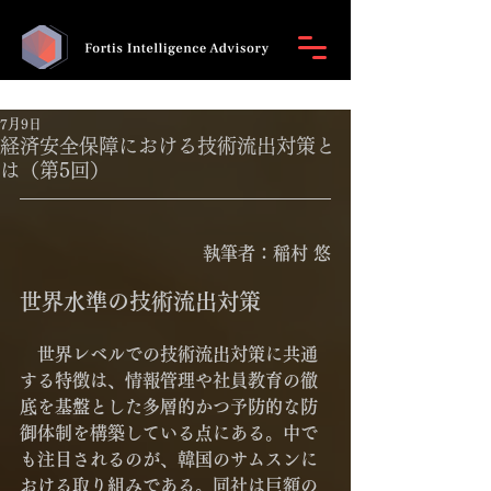
7月9日
経済安全保障における技術流出対策と
は（第5回）
執筆者：稲村 悠
世界水準の技術流出対策
　世界レベルでの技術流出対策に共通
する特徴は、情報管理や社員教育の徹
底を基盤とした多層的かつ予防的な防
御体制を構築している点にある。中で
も注目されるのが、韓国のサムスンに
おける取り組みである。同社は巨額の