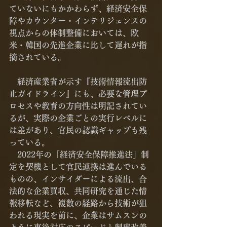
ていないにもかかわらず、経済安全保
障やカウンター・インテリジェンスの
視点からの体制整備においては、欧
米・韓国の先進企業に比して遅れが指
摘されている。
　経済産業省が示す『技術情報流出防
止ガイドライン』にも、必要な管理プ
ロセスや教育の方向性は明記されてい
るが、実際の企業ごとの実行レベルに
は差があり、官民の認識ギャップも残
っている。
　2022年の「経済安全保障推進法」制
定を契機として官民連携は進んでいる
ものの、インサイダーによる流出、合
法的な企業買収、共同研究を通じた情
報移転など、複数の経路から技術が狙
われる現実を前に、企業はサムスンの