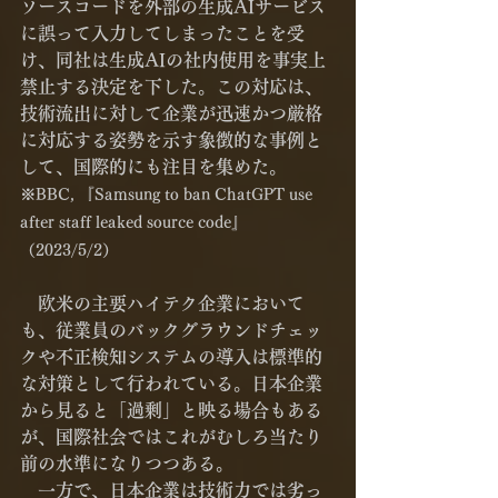
ソースコードを外部の生成AIサービス
に誤って入力してしまったことを受
け、同社は生成AIの社内使用を事実上
禁止する決定を下した。この対応は、
技術流出に対して企業が迅速かつ厳格
に対応する姿勢を示す象徴的な事例と
して、国際的にも注目を集めた。
※BBC, 『Samsung to ban ChatGPT use 
after staff leaked source code』
（2023/5/2）
　欧米の主要ハイテク企業において
も、従業員のバックグラウンドチェッ
クや不正検知システムの導入は標準的
な対策として行われている。日本企業
から見ると「過剰」と映る場合もある
が、国際社会ではこれがむしろ当たり
前の水準になりつつある。
　一方で、日本企業は技術力では劣っ