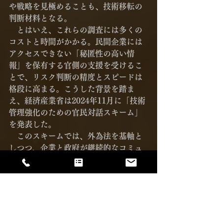
や戦略を見極めることも、技術移転の
判断材料となる。
　とはいえ、これらの調査には多くの
コストと時間がかかる。民間企業には
アクセスできない「秘匿性の高い情
報」を保有する官側の支援を受けるこ
とで、リスク判断の精度とスピードは
格段に高まる。こうした背景を踏ま
え、経済産業省は2024年11月に「技術
管理強化のための官民対話スキーム」
を発表した。
　このスキームでは、外為法を基軸と
しつつ、企業と政府が継続的なコミュ
ニケーションを通じて懸念技術の移転
リスクを把握し、共に管理策を検討し
ていく体制が整備されている。経済産
業省は、「官民が徹底的な対話を通じ
て直面する課題を共有し、必要に応じ
て政策的支援を提供する」としてお