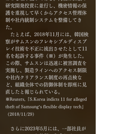
研究開発投資に並行し、機密情報の保
護を重視して早くからアクセス管理体
制や社内統制システムを整備してき
た。
　たとえば、2018年11月には、韓国検
察がサムスンのフレキシブルディスプ
レイ技術を不正に流出させたとして11
名を起訴する事件（※）が発生した。
この際、サムスンは迅速に被害調査を
実施し、製造ラインへのアクセス制限
や社内クリアランス制度の再点検な
ど、組織全体での防御体制を即座に見
直したと報じられている。
※Reuters,『S.Korea indicts 11 for alleged 
theft of Samsung’s flexible display tech』
（2018/11/29）
　さらに2023年5月には、一部社員が