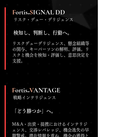
F
ortis₋
S
IGNAL DD
​ リスク・デュー・デリジェンス
検知し、判断し、行動へ。
リスクデューデリジェンス、懸念組織等
の関与、キーパーソンの解明、評価。リ
スクと機会を検知・評価し、意思決定を
支援。
F
ortis₋
V
ANTAGE
戦略インテリジェンス
「どう勝つか」へ。
M&A・出資・提携におけるインテリジ
ェンス、交渉レバレッジ、機会逸失の早
期警戒。潜在情報を重ね、機会の獲得と