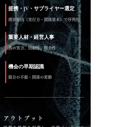
提携・JV・サプライヤー選定
潜在要因（実行力・関係資本）で序列化
重要人材・経営人事
真の実力、信頼性、健全性
機会の早期認識
競合の不振・関係の変動
アウトプット