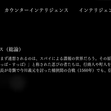
カウンターインテリジェンス
インテリジェ
ス（総論）
まず連想されるのは、スパイによる諜報の世界だろう。その原
っぱ・すっぱ）」と称された忍びの者たちは、行商人や町人を
長が奇襲で今川義元を討った桶狭間の合戦（1560年）でも、
と語り継がれている。時代が下った二度の世界大戦においても
ずれも、表に出ることのない「ウラ」の営みにほかならない。