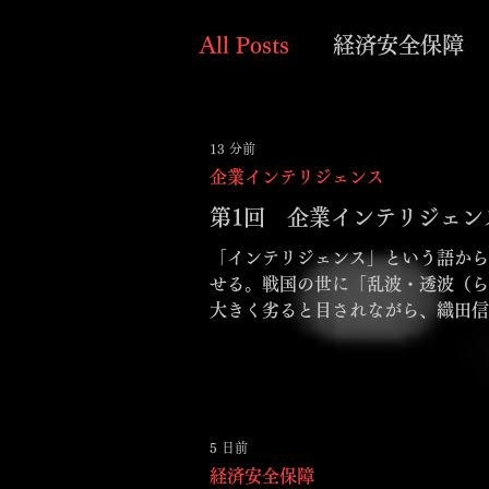
All Posts
経済安全保障
企業インテリジェンス
13 分前
企業インテリジェンス
第1回 企業インテリジェン
「インテリジェンス」という語から
せる。戦国の世に「乱波・透波（ら
大きく劣ると目されながら、織田信
嗅ぎ取っていたことが勝敗を分けた
戦局の裏側で機能した。これらはい
5 日前
経済安全保障